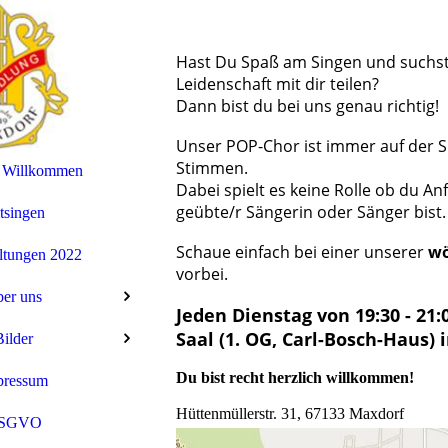
Hast Du Spaß am Singen und suchst
Leidenschaft mit dir teilen?
Dann bist du bei uns genau richtig!
Unser POP-Chor ist immer auf der 
Stimmen.
h Willkommen
Dabei spielt es keine Rolle ob du An
geübte/r Sängerin oder Sänger bist.
tsingen
Schaue einfach bei einer unserer
wö
ltungen 2022
vorbei.
er uns
Jeden Dienstag von 19:30 - 21
Saal (1. OG, Carl-Bosch-Haus) 
ilder
Du bist recht herzlich willkommen!
pressum
Hüttenmüllerstr. 31, 67133 Maxdorf
SGVO