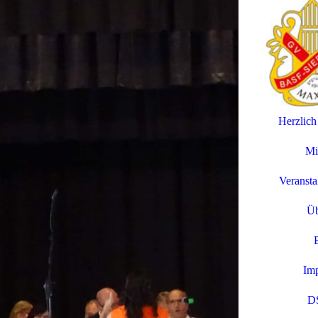
Herzlic
Mi
Veransta
Üb
B
Im
D